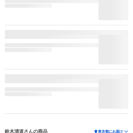
鈴木清道さんの商品
location_on
東京都にお届け