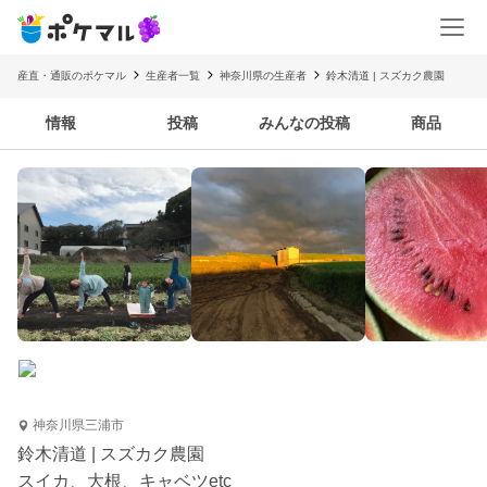
産直・通販のポケマル
生産者一覧
神奈川県の生産者
鈴木清道 | スズカク農園
情報
投稿
みんなの投稿
商品
神奈川県三浦市
鈴木清道 | スズカク農園
スイカ、大根、キャベツetc