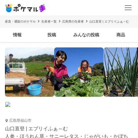
産直・通販のポケマル
生産者一覧
広島県の生産者
山口直登 | エブリイふぁ～む
情報
投稿
みんなの投稿
商品
広島県福山市
山口直登 | エブリイふぁ～む
人参・ほうれん草・サニーレタス・じゃがいも・かぼち