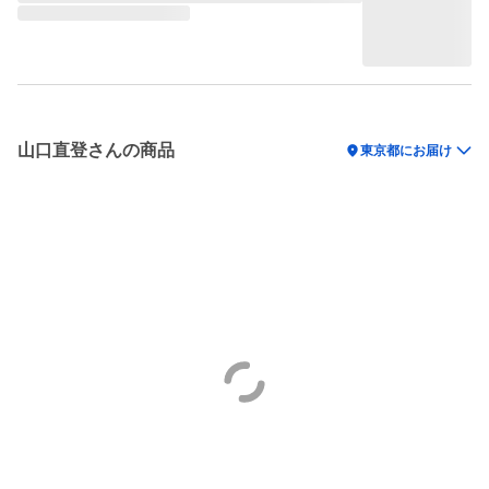
山口直登さんの商品
location_on
東京都にお届け