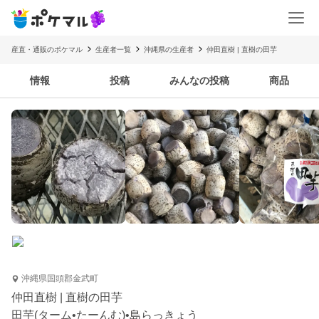
産直・通販のポケマル
生産者一覧
沖縄県の生産者
仲田直樹 | 直樹の田芋
情報
投稿
みんなの投稿
商品
沖縄県国頭郡金武町
仲田直樹 | 直樹の田芋
田芋(ターム•たーんむ)•島らっきょう