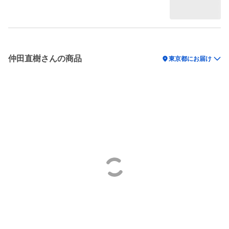
仲田直樹さんの商品
location_on
東京都にお届け