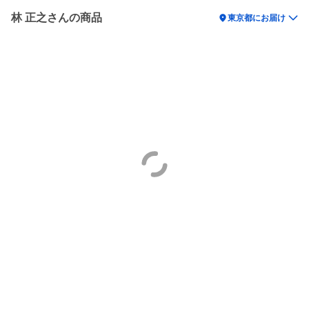
林 正之さんの商品
location_on
東京都にお届け