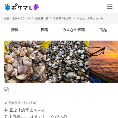
産直・通販のポケマル
生産者一覧
千葉県の生産者
林 正之 | 浜幸まちゃ丸
情報
投稿
みんなの投稿
商品
千葉県長生郡白子町
林 正之 | 浜幸まちゃ丸
九十九里浜、はまぐり、ながらみ