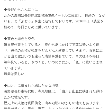
◆長野からこんにちは

たかの農園は長野県北部標高350メートルに位置し、特産の「なが
いも」と「ぶどう」を主に栽培しております。2016年より農業を
始めて、毎日まじめに働いています。

◆茶色と緑色と空色

毎日農作業をしていると、春から夏にかけて茎葉は勢いよく茂
り、緑色の面積が視界をどんどんと占拠していきます。背景に広
がる山と空はいつも違った表情を魅せていて、その様子を毎日、
毎年見ていると、きづくと、いつのまにか、「色」に吸いこまれ
ていきます。

農業は美しい。

◆山と川に挟まれた緑ゆたかな地域

長野県長野市松代町、寺尾地区は、千曲川と山脈に挟まれた緑ゆ
たかな地域です。

歴史上の人物は真田信之、山本勘助のゆかりの地でもあります。

農業が盛んで、果樹、野菜、キノコなど様々な農作物が作られて