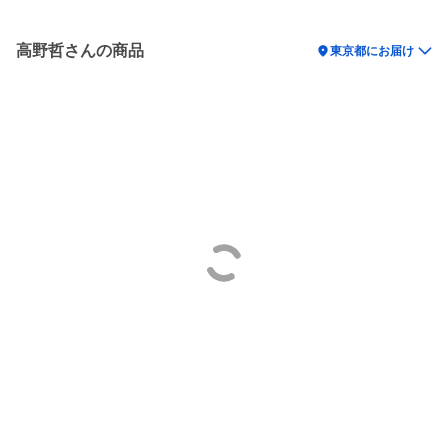
高野哲さんの商品
location_on
東京都にお届け