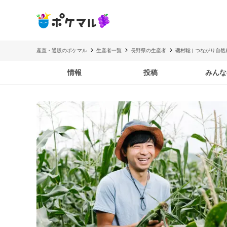
産直・通販のポケマル
生産者一覧
長野県の生産者
磯村聡 | つながり自然
情報
投稿
みんな