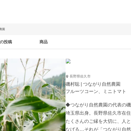
農園
の投稿
商品
長野県佐久市
磯村聡 | つながり自然農園
フルーツコーン、ミニトマト
◆つながり自然農園の代表の磯
埼玉県出身。長野県佐久市在住
たくさんのご縁を大切に、人と
なげる…それが「つながり自然