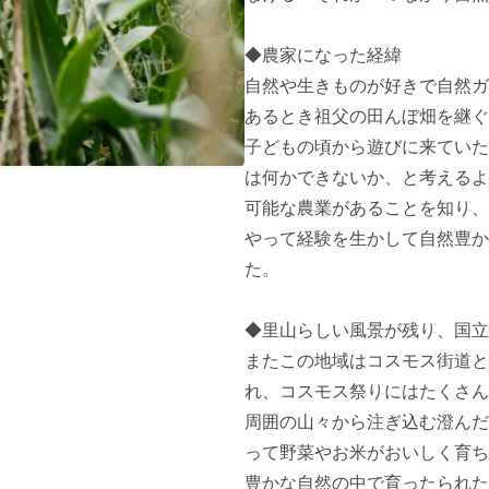
◆農家になった経緯

自然や生きものが好きで自然ガ
あるとき祖父の田んぼ畑を継ぐ
子どもの頃から遊びに来ていた
は何かできないか、と考えるよ
可能な農業があることを知り、
やって経験を生かして自然豊か
た。

◆里山らしい風景が残り、国立
またこの地域はコスモス街道と
れ、コスモス祭りにはたくさん
周囲の山々から注ぎ込む澄んだ
って野菜やお米がおいしく育ち
豊かな自然の中で育ったられた