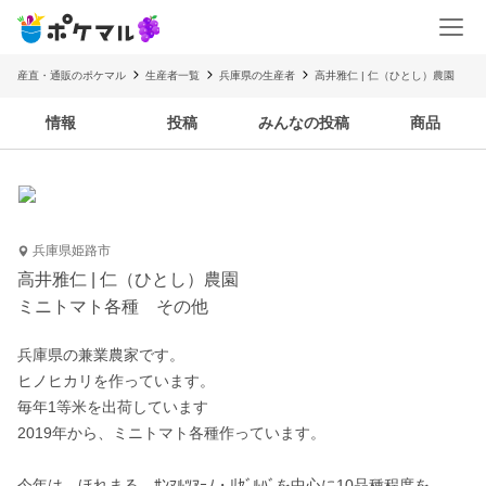
産直・通販のポケマル
生産者一覧
兵庫県の生産者
高井雅仁 | 仁（ひとし）農園
情報
投稿
みんなの投稿
商品
兵庫県姫路市
高井雅仁 | 仁（ひとし）農園
ミニトマト各種 その他
兵庫県の兼業農家です。

ヒノヒカリを作っています。

毎年1等米を出荷しています

2019年から、ミニトマト各種作っています。

今年は、ほれまる、ｻﾝﾏﾙﾂｱｰﾉ・ﾘｾﾞﾙﾊﾞを中心に10品種程度を
