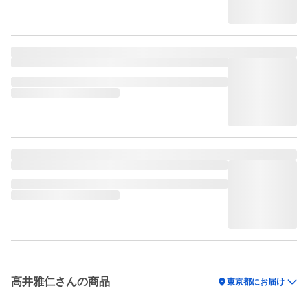
高井雅仁さんの商品
location_on
東京都にお届け