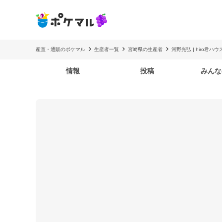
産直・通販のポケマル
生産者一覧
宮崎県の生産者
河野光弘 | hiro君ハウ
情報
投稿
みんな