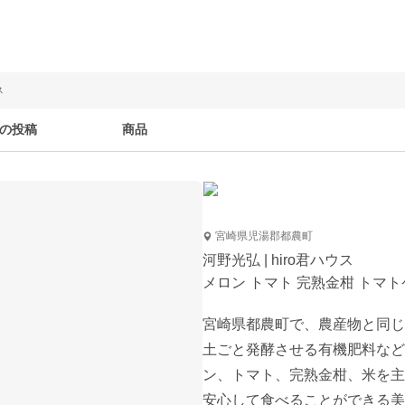
ス
の投稿
商品
宮崎県児湯郡都農町
河野光弘 | hiro君ハウス
メロン トマト 完熟金柑 トマ
宮崎県都農町で、農産物と同じ
土ごと発酵させる有機肥料など
ン、トマト、完熟金柑、米を主
安心して食べることができる美