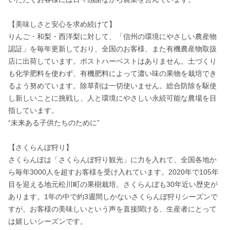
【美味しさと安心を求め続けて】

りんご・和梨・西洋梨に対して、「信州の環境にやさしい農産物
認証」を毎年更新しており、全国のお客様、また有機農産物取扱
店に出荷しています。ポストハーベストはありません。土づくり
も化学肥料を使わず、有機肥料によって濃い味の果物を栽培でき
るよう努めています。除草剤は一切使いません。総合防除を駆使
し新しいことに挑戦し、人と環境にやさしい永続可能な農場を目
指しています。

“未来ある子供たちのために”

【さくらんぼ狩り】

さくらんぼは「さくらんぼ狩り観光」に力を入れて、全国各地か
ら毎年3000人を超すお客様を受け入れています。2020年で105年
目を迎える地元松川町の果樹栽培。さくらんぼも30年近い歴史が
あります。1年の中で約3週間しかないさくらんぼ狩りシーズンで
すが、お客様の美味しいという声を直接聞ける、生産者にとって
は嬉しいシーズンです。
