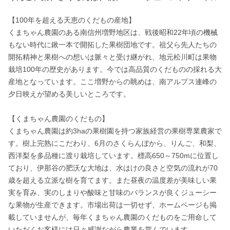
【100年を超える天恵のくだもの産地】

くまちゃん農園のある南信州増野地区は、戦後昭和22年頃の機械
もない時代に鍬一本で開拓した果樹団地です。祖父ら先人たちの
開拓精神と果樹への想いは脈々と受け継がれ、地元松川町は果物
栽培100年の歴史があります。今では高品質のくだものの採れる大
産地となっています。ここ増野からの眺めは、南アルプス連峰の
夕日映えが望める美しいところです。

【くまちゃん農園のくだもの】

くまちゃん農園は約3haの果樹園を持つ家族経営の果樹専業農家で
す。樹上完熟にこだわり、6月のさくらんぼから、りんご、和梨、
西洋梨を多品種に渡り栽培しています。標高650～750mに位置し
ており、伊那谷の肥沃な大地は、水はけの良さと空気の流れが70
歳を超える立派な樹を育てます。また昼夜の温度差が美味しい果
実を育み、実のしまりや酸味と甘味のバランスが良くジューシー
な果物が生産できます。市場出荷は一切せず、ホームページも掲
載していませんが、毎年くまちゃん農園のくだものをご用命して
いただくお客様には日々感謝ながら農業を営んでいます。
