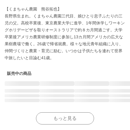
【くまちゃん農園　熊谷拓也】

長野県生まれ。くまちゃん農園三代目、娘ひとり息子ふたりの三
児の父。高校卒業後、東京農業大学に進学、1年間休学しワーキン
グホリデービザを取りオーストラリアで約８カ月間過ごす。大学
卒業後アメリカ農業研修制度に参加し13カ月間アメリカの広大な
果樹農場で働く。26歳で帰省就農。様々な地元青年組織に入り、
仲間づくりと農業・育児に励む。いつかは子供たちを連れて世界
中旅したいと目論む41歳。
販売中の商品
もっと見る