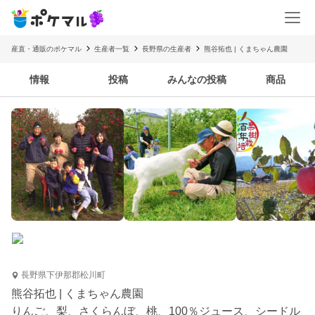
産直・通販のポケマル
生産者一覧
長野県の生産者
熊谷拓也 | くまちゃん農園
情報
投稿
みんなの投稿
商品
長野県下伊那郡松川町
熊谷拓也 | くまちゃん農園
りんご、梨、さくらんぼ、桃、100％ジュース、シードル