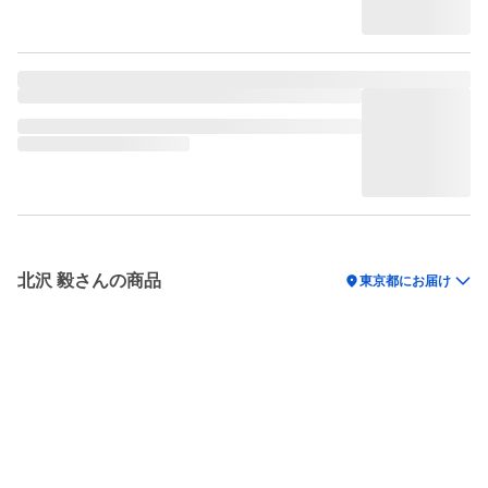
北沢 毅さんの商品
location_on
東京都にお届け