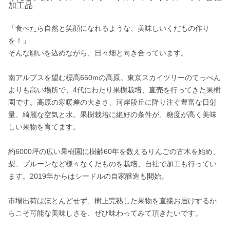
加工品
「食べたら自然と笑顔になれるような、美味しいくだもの作り
を！」

そんな願いを込めながら、日々畑と向き合っています。

南アルプスを望む標高650mの高原。東京スカイツリーのてっぺん
よりも高い場所で、4代にわたり果樹栽培、直売を行ってきた果樹
園です。高原の寒暖差の大きさ、河岸段丘に降り注ぐ豊富な日射
量、綺麗な空気と水。果樹栽培に絶好の条件が、糖度が高く美味
しい果物を育てます。

約6000坪の広い果樹園に樹齢60年を数えるりんごの古木を始め、
梨、プルーンなど様々なくだものを栽培、自社で加工も行ってい
ます。2019年からはシードルの自家醸造も開始。

市場出荷はほとんどせず、樹上完熟した果物を直接お届けするか
らこそ可能な美味しさを、ぜひ味わってみて頂きたいです。