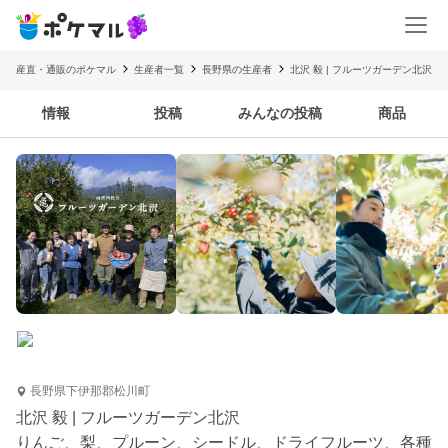
産直・通販のポケマル
生産者一覧
長野県の生産者
北沢 毅 | フルーツガーデン北沢
情報
投稿
みんなの投稿
商品
長野県下伊那郡松川町
北沢 毅 | フルーツガーデン北沢
りんご、梨、プルーン、シードル、ドライフルーツ、各種