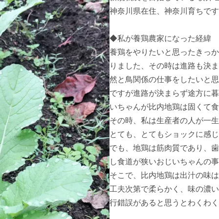
神奈川県在住、神奈川育ちです。
◆私が養鶏農家になった経緯

養鶏をやりたいと思ったきっか
りました、その時は進路も決ま
然と鳥関係の仕事をしたいと思う
ですが進路が決まらず途方に暮
いちゃんが比内地鶏は固くて食
その時、私は生産者の人が一生
とても、とてもショックに感じた
でも、地鶏は筋肉質であり、歯
し食道が狭いおじいちゃんの事
そこで、比内地鶏は出汁の味は
工夫次第で柔らかく、味の濃い
行錯誤があると思うとわくわく