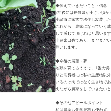
◆伝えていきたいこと・信念

2年後には長野県が小さい頃から
小諸市に家族で移住し就農した
これから、農家になっていく成
して感じて頂ければと思います。
非農家出身であり、まだまだい
願いします。 

◆今後の展望・夢

地鶏を育てるうえで、1番大切
りと消費者には私の生産物以外
いるのは肉ではなく生き物であ
えながら農家をしていきたいと思
◆その他アピールポイント

私は農薬も化学肥料も使わず、