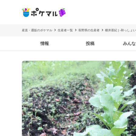
産直・通販のポケマル
生産者一覧
長野県の生産者
横井亜紀 | -和っしょ
情報
投稿
みんな