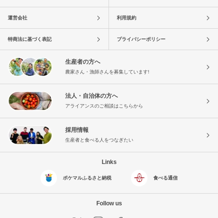
運営会社
利用規約
特商法に基づく表記
プライバシーポリシー
生産者の方へ
農家さん・漁師さんを募集しています!
法人・自治体の方へ
アライアンスのご相談はこちらから
採用情報
生産者と食べる人をつなぎたい
Links
ポケマルふるさと納税
食べる通信
Follow us