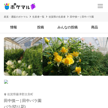
産直・通販のポケマル
生産者一覧
佐賀県の生産者
田中慎一 | 田中バラ園
情報
投稿
みんなの投稿
商品
佐賀県藤津郡太良町
田中慎一 | 田中バラ園
バラ(切り花)