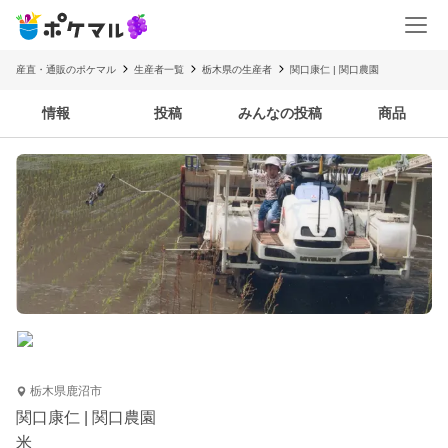
産直・通販のポケマル
生産者一覧
栃木県の生産者
関口康仁 | 関口農園
情報
投稿
みんなの投稿
商品
栃木県鹿沼市
関口康仁 | 関口農園
米