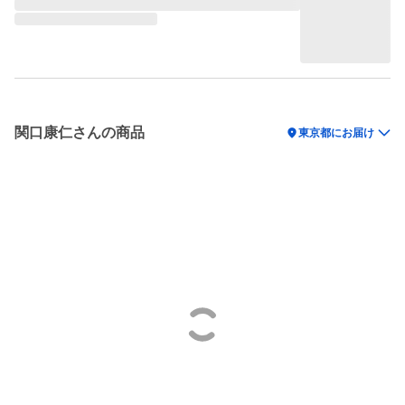
関口康仁さんの商品
location_on
東京都にお届け