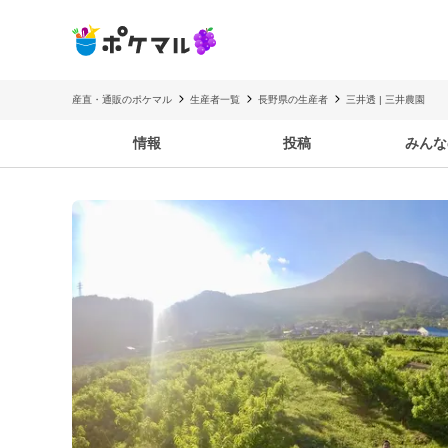
産直・通販のポケマル
生産者一覧
長野県の生産者
三井透 | 三井農園
情報
投稿
みんな