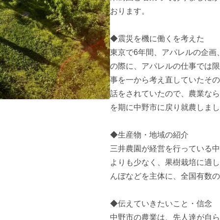
おります。

◆震災を機に働くを考えた

東京で6年間、アパレルの企画
の際に、アパレルの仕事では限
事を一から考え直していたその
話をされていたので、農業なら
を期に中野市に戻り就農しまし
◆生産物・地域の紹介

三井農園が経営を行っている中
よりも少なく、果樹栽培に適し
んぼなどを主体に、全国有数の
◆伝えていきたいこと・信念

中野市の農業は、先人達が自ら