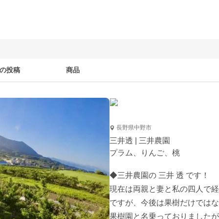
の投稿
商品
長野県中野市
三井透 | 三井農園
プラム、りんご、桃
◆三井農園の 三井 透 です！

現在は両親と妻と私の四人で経
ですが、今後は果樹だけではな
果樹園と名乗っておりましたが