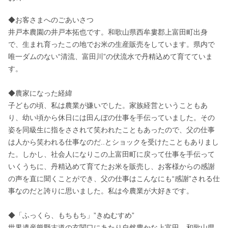
◆お客さまへのごあいさつ

井戸本農園の井戸本拓也です。和歌山県西牟婁郡上富田町出身
で、生まれ育ったこの地でお米の生産販売をしています。県内で
唯一ダムのない“清流、富田川”の伏流水で丹精込めて育てていま
す。

◆農家になった経緯

子どもの頃、私は農業が嫌いでした。家族経営ということもあ
り、幼い頃から休日には田んぼの仕事を手伝っていました。その
姿を同級生に指をさされて笑われたこともあったので、父の仕事
は人から笑われる仕事なのだ..とショックを受けたこともありまし
た。しかし、社会人になりこの上富田町に戻って仕事を手伝って
いくうちに、丹精込めて育てたお米を販売し、お客様からの感謝
の声を直に聞くことができ、父の仕事はこんなにも“感謝”される仕
事なのだと誇りに思いました。私は今農業が大好きです。

◆「ふっくら、もちもち」”きぬむすめ”

世界遺産熊野古道の玄関口にあたり自然豊かな上富田。和歌山県