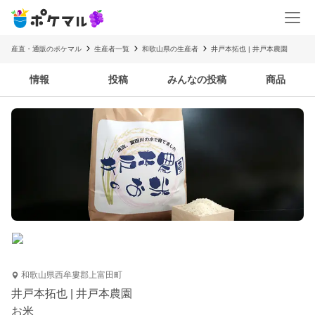
産直・通販のポケマル
生産者一覧
和歌山県の生産者
井戸本拓也 | 井戸本農園
情報
投稿
みんなの投稿
商品
和歌山県西牟婁郡上富田町
井戸本拓也 | 井戸本農園
お米