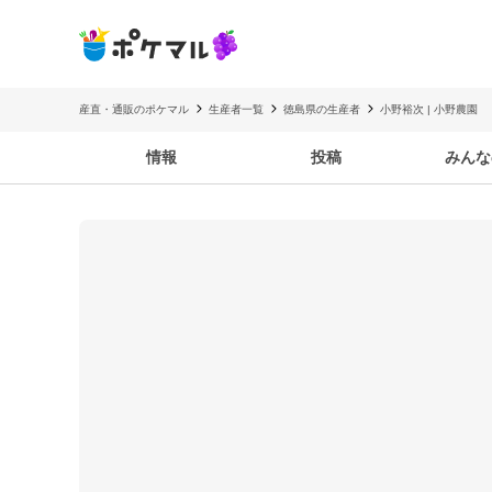
産直・通販のポケマル
生産者一覧
徳島県の生産者
小野裕次 | 小野農園
情報
投稿
みんな