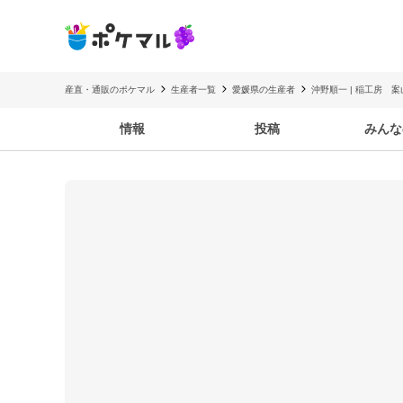
産直・通販のポケマル
生産者一覧
愛媛県の生産者
沖野順一 | 稲工房 案
情報
投稿
みんな