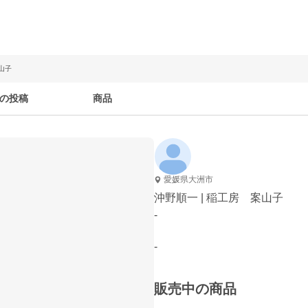
山子
の投稿
商品
愛媛県大洲市
沖野順一 | 稲工房 案山子
-
-
販売中の商品