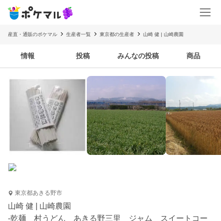
産直・通販のポケマル
生産者一覧
東京都の生産者
山崎 健 | 山崎農園
情報
投稿
みんなの投稿
商品
東京都あきる野市
山崎 健 | 山崎農園
-乾麺 村うどん あきる野三里 ジャム スイートコー