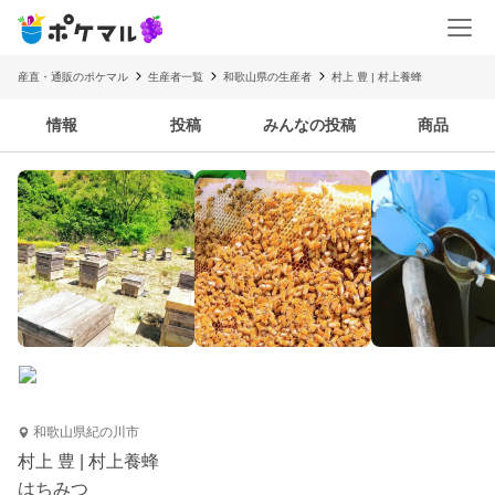
産直・通販のポケマル
生産者一覧
和歌山県の生産者
村上 豊 | 村上養蜂
情報
投稿
みんなの投稿
商品
和歌山県紀の川市
村上 豊 | 村上養蜂
はちみつ