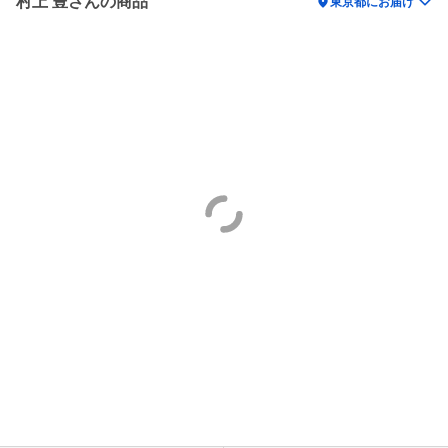
村上 豊さんの商品
location_on
東京都にお届け