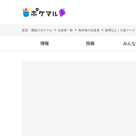
産直・通販のポケマル
生産者一覧
熊本県の生産者
倉岡弘人 | 大福フーズ
情報
投稿
みんな