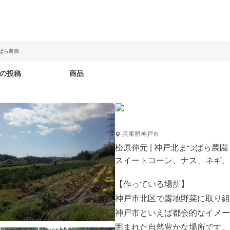
つばら農園
の投稿
商品
兵庫県神戸市
松原伸元 | 神戸北まつばら農園
スイートコーン、ナス、ネギ、
【作っている場所】

神戸市北区で露地野菜に取り組
神戸市といえば都会的なイメー
囲まれた自然豊かな場所です。
