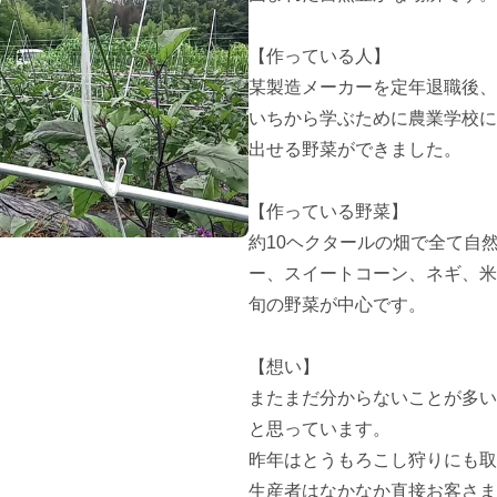
【作っている人】

某製造メーカーを定年退職後、
いちから学ぶために農業学校に
出せる野菜ができました。

【作っている野菜】

約10ヘクタールの畑で全て自
ー、スイートコーン、ネギ、米
旬の野菜が中心です。

【想い】

またまだ分からないことが多い
と思っています。

昨年はとうもろこし狩りにも取
生産者はなかなか直接お客さま