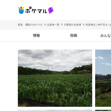
産直・通販のポケマル
生産者一覧
兵庫県の生産者
松原伸元 | 神戸北ま
情報
投稿
みんな