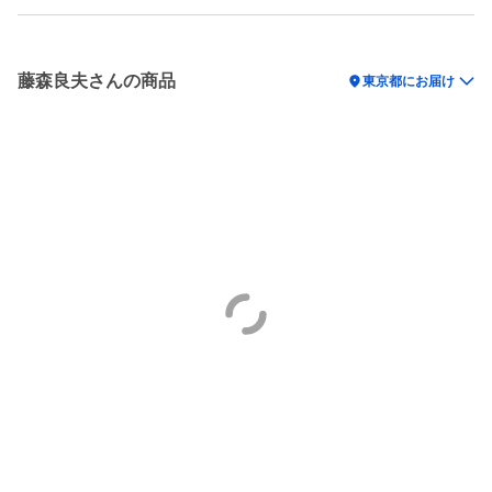
藤森良夫さんの商品
location_on
東京都にお届け