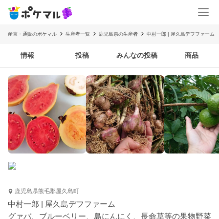
産直・通販のポケマル
生産者一覧
鹿児島県の生産者
中村一郎 | 屋久島デフファーム
情報
投稿
みんなの投稿
商品
鹿児島県熊毛郡屋久島町
中村一郎 | 屋久島デフファーム
グァバ、ブルーベリー、島にんにく、長命草等の果物野菜