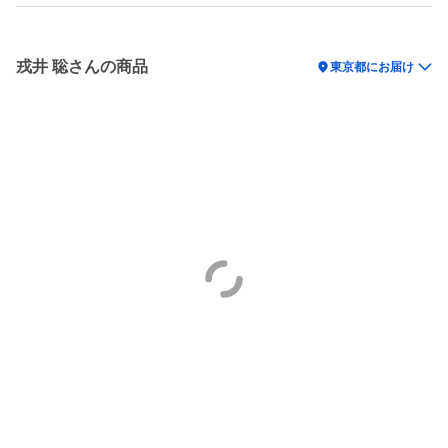
戎井 聡さんの商品
location_on
東京都にお届け