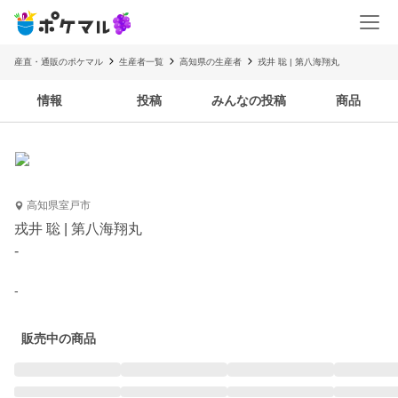
産直・通販のポケマル
生産者一覧
高知県の生産者
戎井 聡 | 第八海翔丸
情報
投稿
みんなの投稿
商品
高知県室戸市
戎井 聡 | 第八海翔丸
-
-
販売中の商品