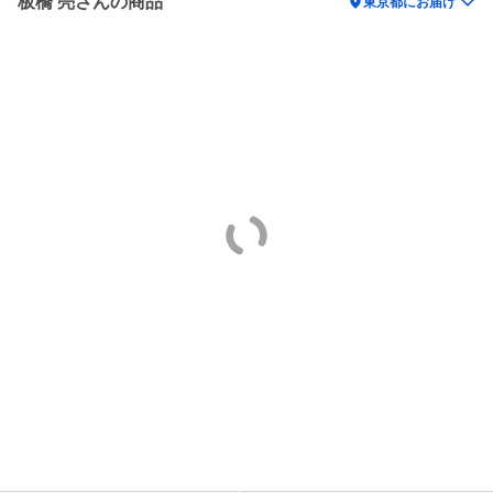
板橋 亮さんの商品
location_on
東京都にお届け