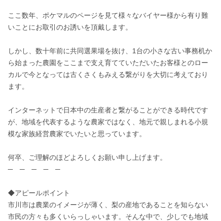
ここ数年、ポケマルのページを見て様々なバイヤー様から有り難
いことにお取引のお誘いを頂戴します。

しかし、数十年前に共同選果場を抜け、1台の小さな古い事務机か
ら始まった農園をここまで支え育てていただいたお客様とのロー
カルで今となっては古くさくもみえる繋がりを大切に考えており
ます。

インターネットで日本中の生産者と繋がることができる時代です
が、地域を代表するような農家ではなく、地元で親しまれる小規
模な家族経営農家でいたいと思っています。

何卒、ご理解のほどよろしくお願い申し上げます。

─　─　─　─　─

◆アピールポイント

市川市は農業のイメージが薄く、梨の産地であることを知らない
市民の方々も多くいらっしゃいます。そんな中で、少しでも地域