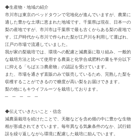
◆生産物・地域の紹介

市川市は東京のベッドタウンで宅地化が進んでいますが、農業に
適した豊かな土壌に恵まれた地域です。千葉県は現在、日本一の
梨の産地ですが、市川市は千葉県で最も古くからある梨の産地で
す。江戸時代から市川で作られた梨が江戸川を利用して運ばれ、
江戸の市場で流通していました。

我が家の梨栽培では、環境への配慮と減農薬に取り組み、一般的
な栽培方法と比べて使用する農薬と化学合成肥料の量を半分以下
に抑える「ちばエコ農産物」の認証を受けています。

また、市場を通さず直販のみで販売しているため、完熟した梨を
収穫することができるので糖度が高い梨をお届けできます。

梨の他にもキウイフルーツを栽培しております。

─　─　─　─　─

◆伝えていきたいこと・信念

減農薬栽培を続けたことで、天敵などを含め畑の中に豊かな生物
相が形成されてきています。毎年異なる気象条件のなか、試行錯
誤を繰り返しながら環境に配慮した栽培に励んでいます。
