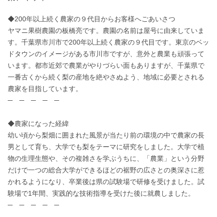
◆200年以上続く農家の９代目からお客様へごあいさつ

ヤマニ果樹農園の板橋亮です。農園の名前は屋号に由来していま
す。千葉県市川市で200年以上続く農家の９代目です。東京のベッ
ドタウンのイメージがある市川市ですが、意外と農業も頑張って
います。都市近郊で農業がやりづらい面もありますが、千葉県で
一番古くから続く梨の産地を絶やさぬよう、地域に必要とされる
農家を目指しています。

─　─　─　─　─

◆農家になった経緯

幼い頃から梨畑に囲まれた風景が当たり前の環境の中で農家の長
男として育ち、大学でも梨をテーマに研究をしました。大学で植
物の生理生態や、その複雑さを学ぶうちに、「農業」という分野
だけで一つの総合大学ができるほどの裾野の広さとの奥深さに惹
かれるようになり、卒業後は県の試験場で研修を受けました。試
験場で1年間、実践的な技術指導を受けた後に就農しました。

─　─　─　─　─
