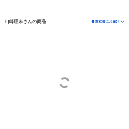
山崎理未さんの商品
location_on
東京都にお届け