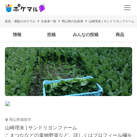
産直・通販のポケマル
生産者一覧
岡山県の生産者
山崎理未 | サンドリヨンファーム
情報
投稿
みんなの投稿
商品
岡山県備前市
山崎理未 | サンドリヨンファーム
こまつななどの葉物野菜など。詳しくはプロフィール欄を