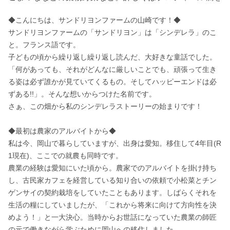
◆こんにちは、サンドリヨンファームの山崎です！◆ 

サンドリヨンファームの「サンドリヨン」は「シンデレラ」のこ
と。フランス語です。

子どもの頃から繰り返し繰り返し読んだ、大好きな童話でした。
「何があっても、それがどんなに厳しいことでも、頑張って生き
る姿は必ず誰かが見ていてくるもの。そしてハッピーエンドは必
ずある!!」。そんな想いからつけた名前です。

さぁ、この畑から私のシンデレラストーリーの始まりです！

◆最初は農家のアルバイトから◆ 

私は今、岡山で暮らしていますが、出身は愛知。移住して4年目(R
1現在)、ここでの就農も同時です。

農業の経験は愛知にいた頃から。農家でのアルバイトを掛け持ち
し、古民家カフェを経営している知り合いの依頼で小松菜とチン
ゲンサイの契約栽培をしていたこともあります。しばらくそれを
生活の糧にしていましたが、「これから将来に向けて方向性を決
めよう！」と一大決心。当時からお世話になっていた農業の師匠
の元で働きながら学ぶために岡山への移住しました。
