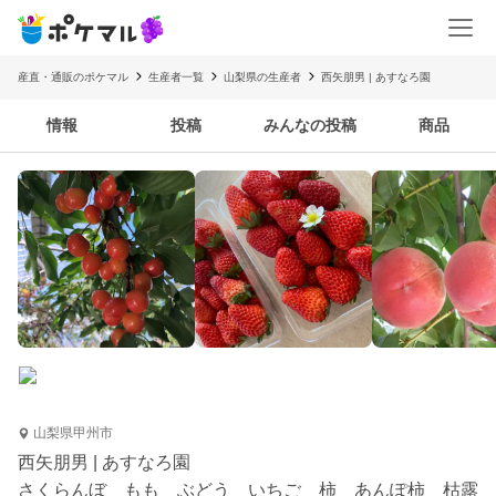
産直・通販のポケマル
生産者一覧
山梨県の生産者
西矢朋男 | あすなろ園
情報
投稿
みんなの投稿
商品
山梨県甲州市
西矢朋男 | あすなろ園
さくらんぼ もも ぶどう いちご 柿 あんぽ柿 枯露