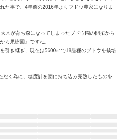
れた事で、4年前の2016年よりブドウ農家になりま
り大木が育ち森になってしまったブドウ園の開拓から
から果樹園』ですね。

を引き継ぎ、現在は5600㎡で18品種のブドウを栽培
いただく為に、糖度計を園に持ち込み完熟したものを