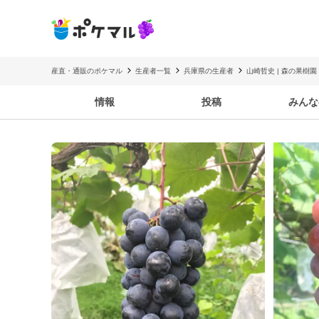
産直・通販のポケマル
生産者一覧
兵庫県の生産者
山崎哲史 | 森の果樹園
情報
投稿
みんな