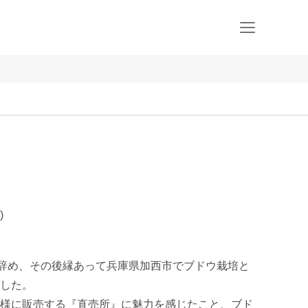
)
を辞め、その後縁あって兵庫県加西市でブドウ栽培と
した。

様に販売する『直売所』に魅力を感じたこと、ブド