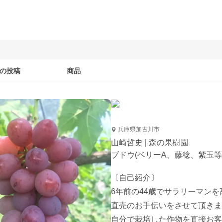
の投稿
商品
兵庫県加古川市
山崎哲史 | 森の果樹園
ブドウ(ベリーA、藤稔、紫玉等
〔自己紹介〕

6年前の44歳でサラリーマン
直売のお手伝いをさせて頂きま
自分で栽培した作物を直接お客