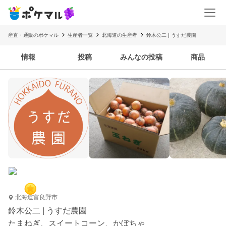
産直・通販のポケマル
生産者一覧
北海道の生産者
鈴木公二 | うすだ農園
情報
投稿
みんなの投稿
商品
北海道富良野市
鈴木公二 | うすだ農園
たまねぎ、スイートコーン、かぼちゃ