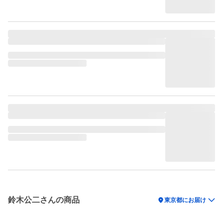
鈴木公二さんの商品
location_on
東京都にお届け