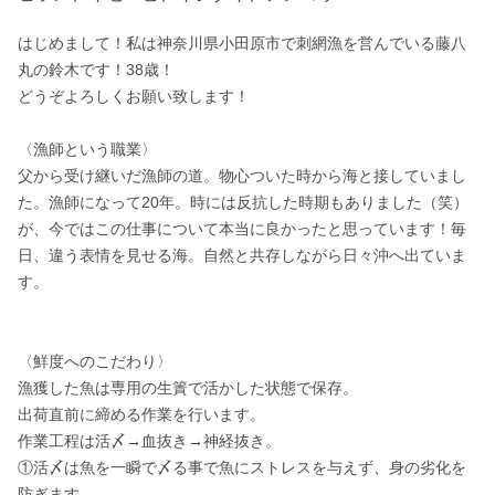
はじめまして！私は神奈川県小田原市で刺網漁を営んでいる藤八
丸の鈴木です！38歳！

どうぞよろしくお願い致します！

〈漁師という職業〉

父から受け継いだ漁師の道。物心ついた時から海と接していまし
た。漁師になって20年。時には反抗した時期もありました（笑）
が、今ではこの仕事について本当に良かったと思っています！毎
日、違う表情を見せる海。自然と共存しながら日々沖へ出ていま
す。

〈鮮度へのこだわり〉

漁獲した魚は専用の生簀で活かした状態で保存。

出荷直前に締める作業を行います。

作業工程は活〆→血抜き→神経抜き。

①活〆は魚を一瞬で〆る事で魚にストレスを与えず、身の劣化を
防ぎます。
