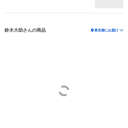
鈴木大助さんの商品
location_on
東京都にお届け