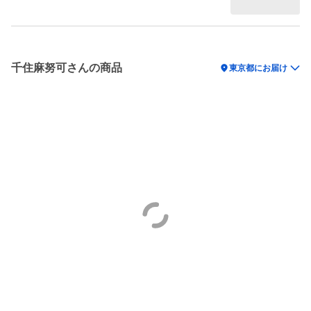
千住麻努可さんの商品
location_on
東京都にお届け