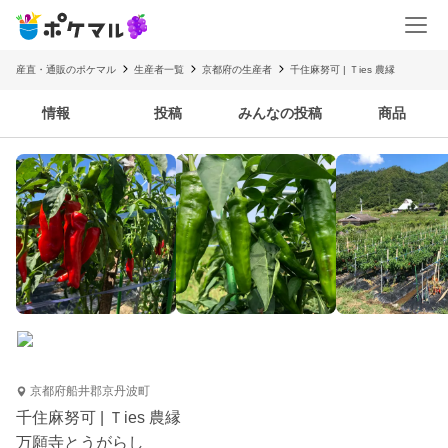
産直・通販のポケマル
生産者一覧
京都府の生産者
千住麻努可 | Ｔies 農縁
情報
投稿
みんなの投稿
商品
京都府船井郡京丹波町
千住麻努可 | Ｔies 農縁
万願寺とうがらし