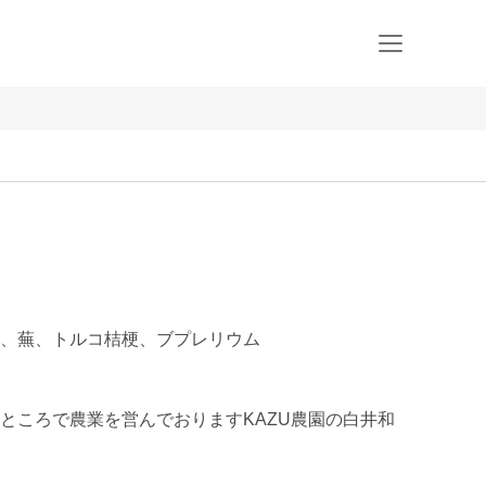
、蕪、トルコ桔梗、ブプレリウム
ところで農業を営んでおりますKAZU農園の白井和