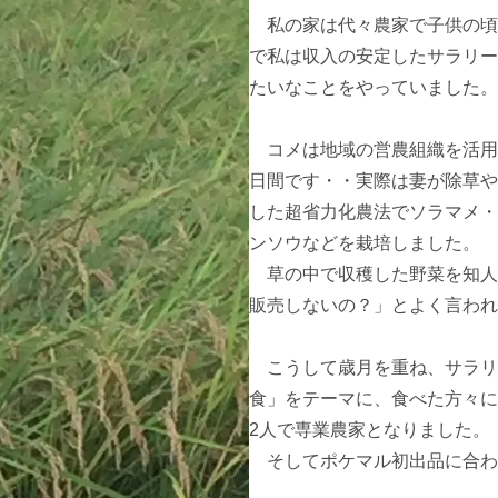
　私の家は代々農家で子供の頃
で私は収入の安定したサラリー
たいなことをやっていました。

　コメは地域の営農組織を活用
日間です・・実際は妻が除草や
した超省力化農法でソラマメ・
ンソウなどを栽培しました。

　草の中で収穫した野菜を知人
販売しないの？」とよく言われ
　こうして歳月を重ね、サラリ
食」をテーマに、食べた方々に
2人で専業農家となりました。

　そしてポケマル初出品に合わ