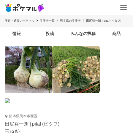
産直・通販のポケマル
生産者一覧
熊本県の生産者
田尻裕一朗 | pitaf (ピタフ)
情報
投稿
みんなの投稿
商品
熊本県熊本市西区
田尻裕一朗 | pitaf (ピタフ)
玉ねぎ-