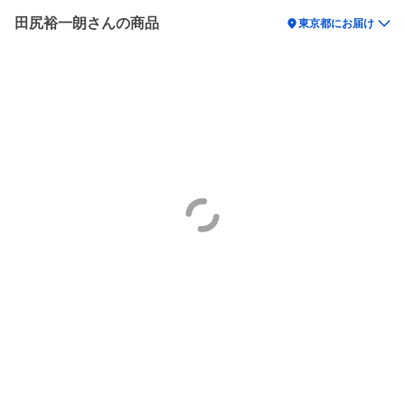
田尻裕一朗さんの商品
location_on
東京都にお届け