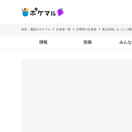
産直・通販のポケマル
生産者一覧
兵庫県の生産者
青山智哉 | まったり農
情報
投稿
みんな