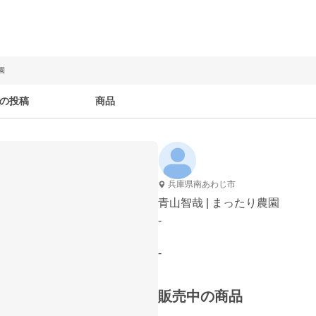
園
の投稿
商品
兵庫県南あわじ市
青山智哉 | まったり農園
-
-
販売中の商品