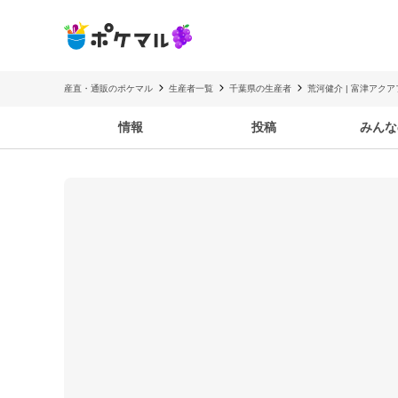
産直・通販のポケマル
生産者一覧
千葉県の生産者
荒河健介 | 富津アク
情報
投稿
みんな