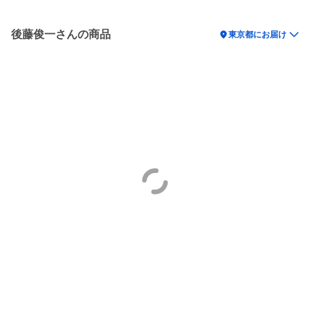
後藤俊一さんの商品
location_on
東京都にお届け