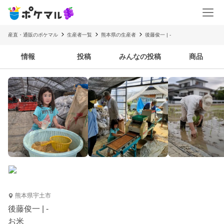
産直・通販のポケマル
生産者一覧
熊本県の生産者
後藤俊一 | -
情報
投稿
みんなの投稿
商品
熊本県宇土市
後藤俊一 | -
お米