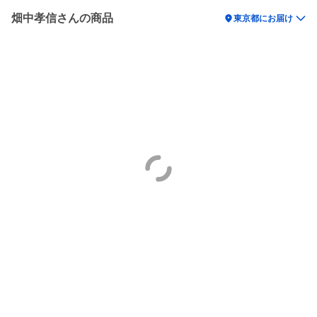
畑中孝信さんの商品
location_on
東京都にお届け