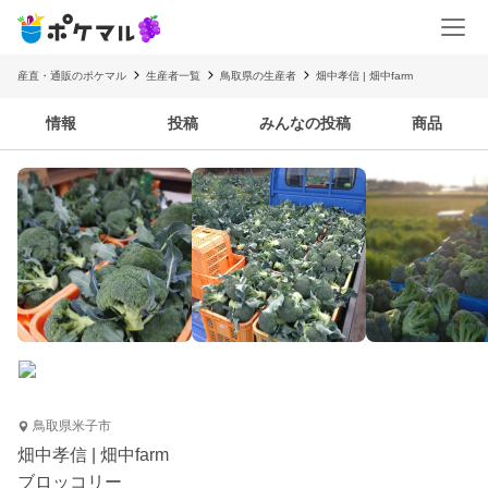
産直・通販のポケマル
生産者一覧
鳥取県の生産者
畑中孝信 | 畑中farm
情報
投稿
みんなの投稿
商品
鳥取県米子市
畑中孝信 | 畑中farm
ブロッコリー