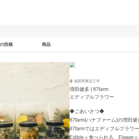
の投稿
商品
滋賀県東近江市
増田健多 | 87farm
エディブルフラワー
◆ごあいさつ◆

87farm(ハナファーム)の増田健
87farmではエディブルフラ
Edible＝食べられる　Flower＝