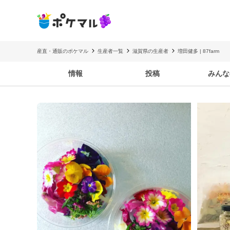
産直・通販のポケマル
生産者一覧
滋賀県の生産者
増田健多 | 87farm
情報
投稿
みんな