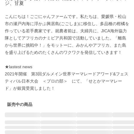
ジ、甘夏
こんにちは！ごごにゃんファームです。私たちは、愛媛県・松山
市の瀬戸内海に浮かぶ興居島(ごごしま)に移住し、多品種の柑橘を
作っている若手農家です。就農者前は、夫婦共に、JICA海外協力
隊としてアフリカのナミビア共和国で活動していました。「離島
から世界に挑戦中！」をモットーに、みかんやアフリカ、また島
を盛り上げるためのたくさんのワクワクを発信していきます！

★lastest news

2021年開催　第3回ダルメイン世界マーマレードアワード&フェス
ティバル日本大会　＜プロの部＞　にて、「せとかマーマレー
ド」が銀賞受賞しました！
販売中の商品