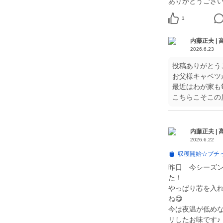
ありがとうござ
1
内藤正夫 |
2026.6.23
投稿ありがとう
お父様キャベツ
最近はわが家も
こちらこそこの
内藤正夫 |
2026.6.22
収穫開始☆プチ
昨日 今シーズ
た！
やっぱり芯を入
ね😋
今は夜温が低め
リしたお味です♪