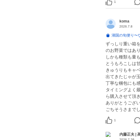
1
koma
2026.7.8
湖国の旬便り〜
ずっしり重い箱
のお野菜ではあり
しかも種類も量も
とうもろこしは
きゅうりもキャ
出てきたじゃが
丁寧な梱包にも
タイミングよく
ら購入させて頂
ありがとうござい
ごちそうさまでし
1
内藤正夫 |
2026.7.26