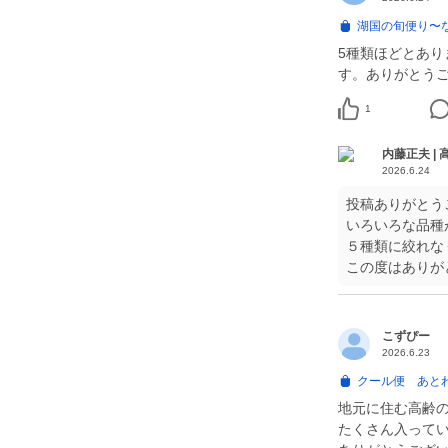
湖国の旬便り〜
5種類ほどとあり
す。ありがとう
1
内藤正夫 |
2026.6.24
投稿ありがとう
いろいろな品種
５種類に絞れな
この度はありが
こずぴー
2026.6.23
クール便 あと
地元に住む高齢
たくさん入って