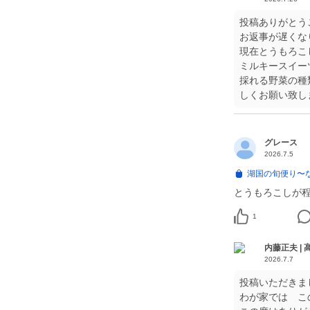
投稿ありがとう
お返事が遅くなり申
現在とうもろこ
ミルキースイー
採れる野菜の種
しくお願い致します
グレース
2026.7.5
湖国の旬便り〜
とうもろこしが
1
内藤正夫 |
2026.7.7
投稿いただきま
わが家では こ