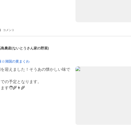
コメント
 高島農産(ないとうさん家の野菜)
☆湖国の黄まくわ
期を迎えました！そうあの懐かしい味で
までの予定となります。
‍🌾👩‍🌾