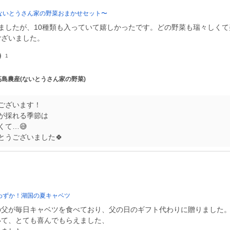
ないとうさん家の野菜おまかせセット〜
ましたが、10種類も入っていて嬉しかったです。どの野菜も瑞々しく
ございました。
1
 高島農産(ないとうさん家の野菜)
ございます！
が採れる季節は
くて…😅
とうございました🍀
わずか！湖国の夏キャベツ
の父が毎日キャベツを食べており、父の日のギフト代わりに贈りました
いて、とても喜んでもらえました、