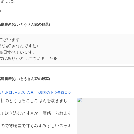
いました。
1
 高島農産(ないとうさん家の野菜)
ございます！
がお好きなんですね♪
毎日食べています。
度はありがとうございました🍀
 高島農産(ないとうさん家の野菜)
っとお口いっぱいの幸せ♪湖国のトウモロコシ
ン初のとうもろこしごはんを炊きまし
れて炊き込むと甘さが一層感じられます
なので寒暖差で甘くみずみずしいスッキ