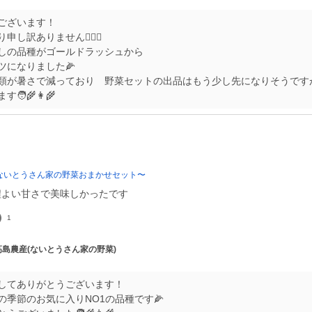
ございます！
し訳ありません🙇🏻‍♀️
しの品種がゴールドラッシュから
ツになりました🌽
類が暑さで減っており 野菜セットの出品はもう少し先になりそうです
‍🌾👩‍🌾
ないとうさん家の野菜おまかせセット〜
程よい甘さで美味しかったです
1
 高島農産(ないとうさん家の野菜)
してありがとうございます！
の季節のお気に入りNO1の品種です🌽