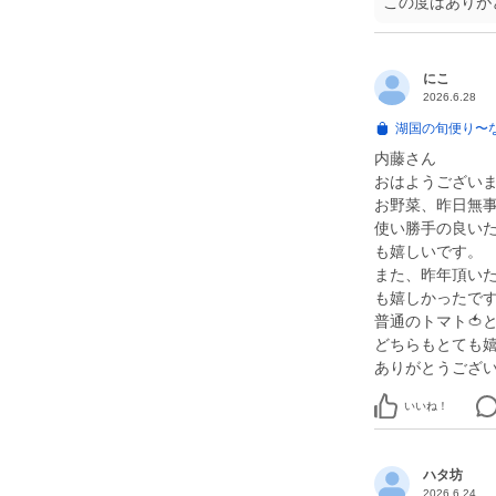
この度はありがとう
にこ
2026.6.28
湖国の旬便り〜
内藤さん
おはようございま
お野菜、昨日無
使い勝手の良い
も嬉しいです。
また、昨年頂いた
も嬉しかったで
普通のトマト🍅
どちらもとても
ありがとうござい
いいね！
ハタ坊
2026.6.24