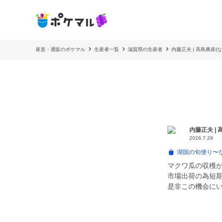
産直・通販のポケマル
生産者一覧
滋賀県の生産者
内藤正夫 | 高島農産(
内藤正夫 |
2026.7.29
湖国の旬便り〜
マクワ瓜の収穫
市場出荷の為短
是非この機会に