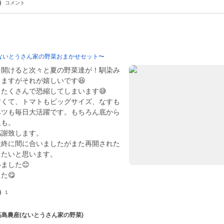
コメント
ないとうさん家の野菜おまかせセット〜
を開けると次々と夏の野菜達が！馴染み
ますがそれが嬉しいです😆
たくさんで恐縮してしまいます😅
甘くて、トマトもビッグサイズ、なすも
ベツも毎日大活躍です。もちろん底から
玉も。
感謝致します。
最終に間に合いましたがまた再開された
きたいと思います。
ました😊
た😋
1
 高島農産(ないとうさん家の野菜)