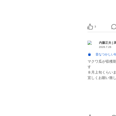
3
内藤正夫 |
2026.7.26
昔なつかしい味
マクワ瓜が収穫
す
８月上旬くらい
宜しくお願い致します