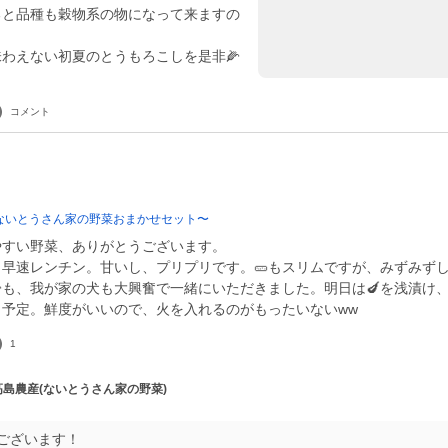
ると品種も穀物系の物になって来ますの
わえない初夏のとうもろこしを是非🌽
コメント
ないとうさん家の野菜おまかせセット〜
やすい野菜、ありがとうございます。
！早速レンチン。甘いし、プリプリです。🥒もスリムですが、みずみず
🌽も、我が家の犬も大興奮で一緒にいただきました。明日は🍆を浅漬け、
く予定。鮮度がいいので、火を入れるのがもったいないww
1
 高島農産(ないとうさん家の野菜)
ございます！