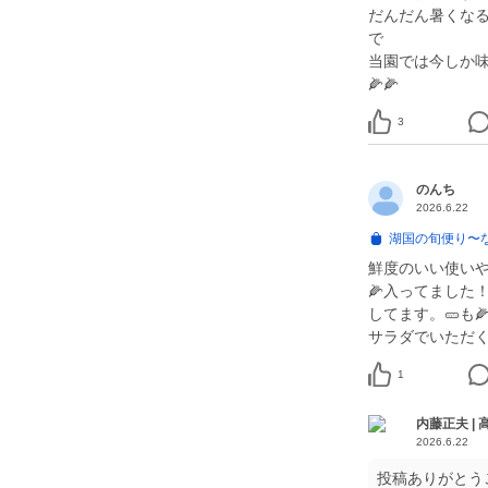
だんだん暑くな
で
当園では今しか味
🌽🌽
3
のんち
2026.6.22
湖国の旬便り〜
鮮度のいい使い
🌽入ってました
してます。🥒も
サラダでいただ
1
内藤正夫 |
2026.6.22
投稿ありがとう