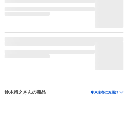
鈴木靖之さんの商品
location_on
東京都にお届け