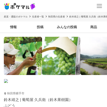
産直・通販のポケマル
生産者一覧
秋田県の生産者
鈴木靖之 | 葡萄屋 久兵衛（鈴木果
情報
投稿
みんなの投稿
商品
秋田県横手市
鈴木靖之 | 葡萄屋 久兵衛（鈴木果樹園）
ぶどう