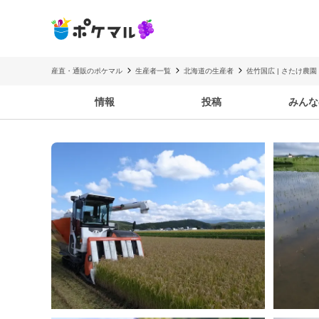
産直・通販のポケマル
生産者一覧
北海道の生産者
佐竹国広 | さたけ農園
情報
投稿
みんな