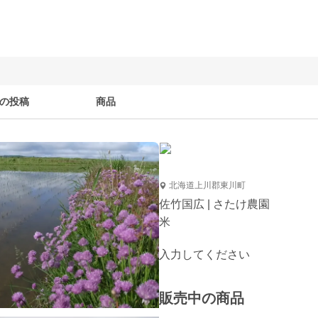
の投稿
商品
北海道上川郡東川町
佐竹国広 | さたけ農園
米
入力してください
販売中の商品