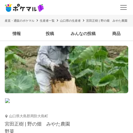
産直・通販のポケマル
生産者一覧
山口県の生産者
宮田正樹 | 野の畑 みやた農園
情報
投稿
みんなの投稿
商品
山口県大島郡周防大島町
宮田正樹 | 野の畑 みやた農園
野菜