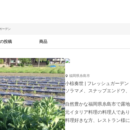
ュガーデン
の投稿
商品
福岡県糸島市
小椋奏世 | フレッシュガーデン
ソラマメ、スナップエンドウ、
自然豊かな福岡県糸島市で露地
元イタリア料理の料理人であり
料理好きな方、レストラン様に