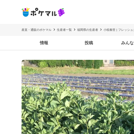
産直・通販のポケマル
生産者一覧
福岡県の生産者
小椋奏世 | フレッシ
情報
投稿
みんな