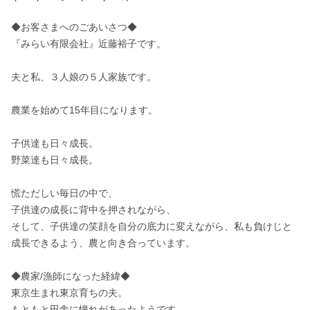
◆お客さまへのごあいさつ◆

『みらい有限会社』近藤裕子です。

夫と私、３人娘の５人家族です。

農業を始めて15年目になります。

子供達も日々成長。 

野菜達も日々成長。

慌ただしい毎日の中で、 

子供達の成長に背中を押されながら、 

そして、子供達の笑顔を自分の底力に変えながら、私も負けじと
成長できるよう、農と向き合っています。

◆農家/漁師になった経緯◆

東京生まれ東京育ちの夫。 

もともと田舎に憧れがあったようです。
