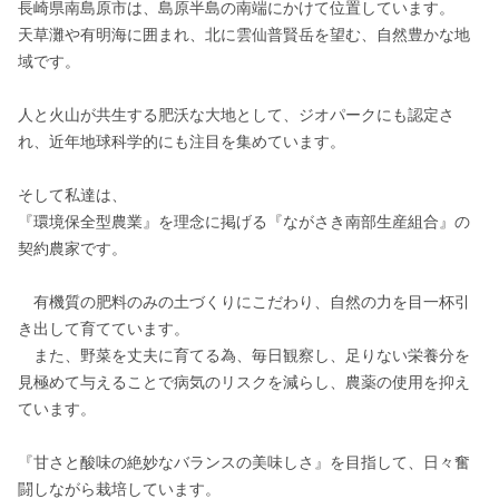
長崎県南島原市は、島原半島の南端にかけて位置しています。 

天草灘や有明海に囲まれ、北に雲仙普賢岳を望む、自然豊かな地
域です。

人と火山が共生する肥沃な大地として、ジオパークにも認定さ
れ、近年地球科学的にも注目を集めています。

そして私達は、 

『環境保全型農業』を理念に掲げる『ながさき南部生産組合』の
契約農家です。

　有機質の肥料のみの土づくりにこだわり、自然の力を目一杯引
き出して育てています。 

　また、野菜を丈夫に育てる為、毎日観察し、足りない栄養分を
見極めて与えることで病気のリスクを減らし、農薬の使用を抑え
ています。

『甘さと酸味の絶妙なバランスの美味しさ』を目指して、日々奮
闘しながら栽培しています。
