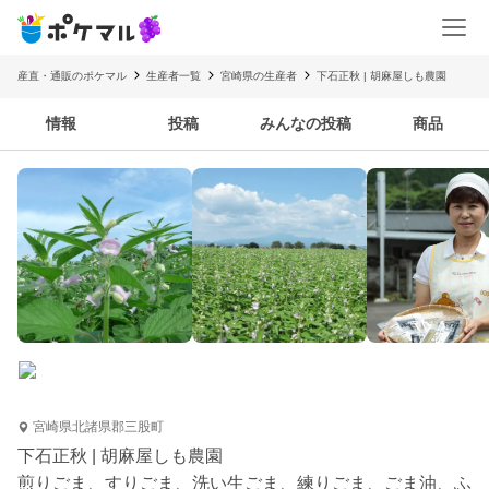
産直・通販のポケマル
生産者一覧
宮崎県の生産者
下石正秋 | 胡麻屋しも農園
情報
投稿
みんなの投稿
商品
宮崎県北諸県郡三股町
下石正秋 | 胡麻屋しも農園
煎りごま、すりごま、洗い生ごま、練りごま、ごま油、ふ