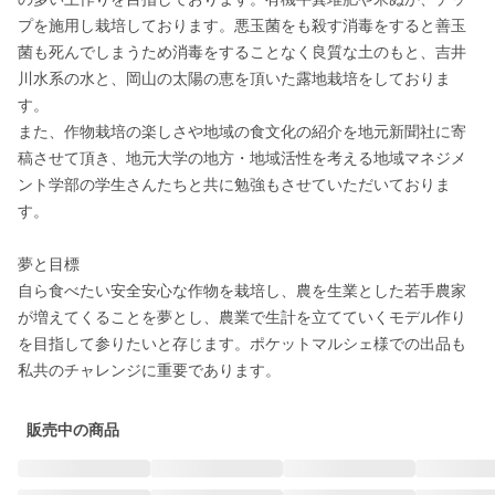
プを施用し栽培しております。悪玉菌をも殺す消毒をすると善玉
菌も死んでしまうため消毒をすることなく良質な土のもと、吉井
川水系の水と、岡山の太陽の恵を頂いた露地栽培をしておりま
す。

また、作物栽培の楽しさや地域の食文化の紹介を地元新聞社に寄
稿させて頂き、地元大学の地方・地域活性を考える地域マネジメ
ント学部の学生さんたちと共に勉強もさせていただいておりま
す。

夢と目標

自ら食べたい安全安心な作物を栽培し、農を生業とした若手農家
が増えてくることを夢とし、農業で生計を立てていくモデル作り
を目指して参りたいと存じます。ポケットマルシェ様での出品も
私共のチャレンジに重要であります。
販売中の商品