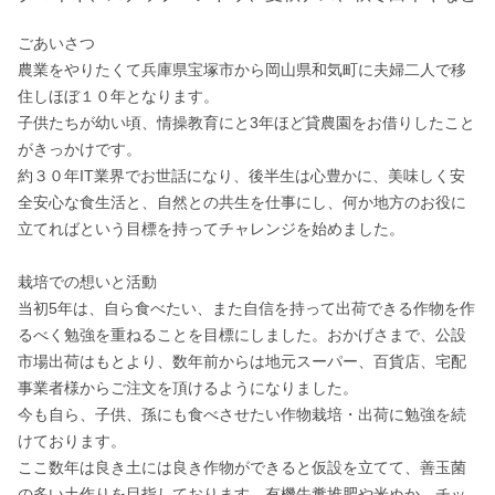
ごあいさつ

農業をやりたくて兵庫県宝塚市から岡山県和気町に夫婦二人で移
住しほぼ１０年となります。

子供たちが幼い頃、情操教育にと3年ほど貸農園をお借りしたこと
がきっかけです。

約３０年IT業界でお世話になり、後半生は心豊かに、美味しく安
全安心な食生活と、自然との共生を仕事にし、何か地方のお役に
立てればという目標を持ってチャレンジを始めました。

栽培での想いと活動

当初5年は、自ら食べたい、また自信を持って出荷できる作物を作
るべく勉強を重ねることを目標にしました。おかげさまで、公設
市場出荷はもとより、数年前からは地元スーパー、百貨店、宅配
事業者様からご注文を頂けるようになりました。

今も自ら、子供、孫にも食べさせたい作物栽培・出荷に勉強を続
けております。

ここ数年は良き土には良き作物ができると仮設を立てて、善玉菌
の多い土作りを目指しております。有機牛糞堆肥や米ぬか、チッ