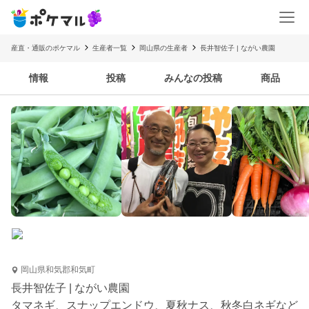
産直・通販のポケマル
生産者一覧
岡山県の生産者
長井智佐子 | ながい農園
情報
投稿
みんなの投稿
商品
岡山県和気郡和気町
長井智佐子 | ながい農園
タマネギ、スナップエンドウ、夏秋ナス、秋冬白ネギなど