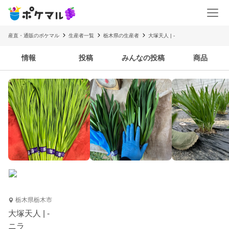
産直・通販のポケマル
生産者一覧
栃木県の生産者
大塚天人 | -
情報
投稿
みんなの投稿
商品
栃木県栃木市
大塚天人 | -
ニラ