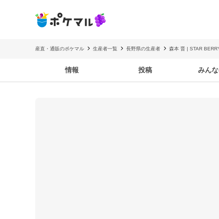
産直・通販のポケマル
生産者一覧
長野県の生産者
森本 晋 | STAR B
情報
投稿
みんな