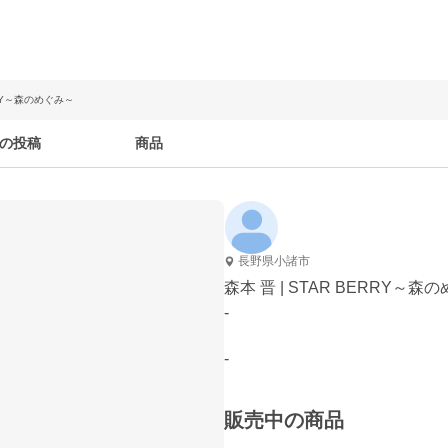
ERRY～森のめぐみ～
の投稿
商品
長野県小諸市
森本 晋 | STAR BERRY～森
-
-
販売中の商品