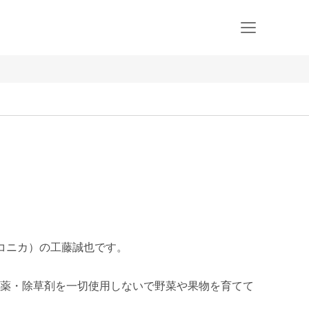
（ハコニカ）の工藤誠也です。

薬・除草剤を一切使用しないで野菜や果物を育てて