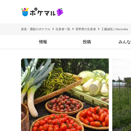
産直・通販のポケマル
生産者一覧
長野県の生産者
工藤誠也 | Haconika
情報
投稿
みんな